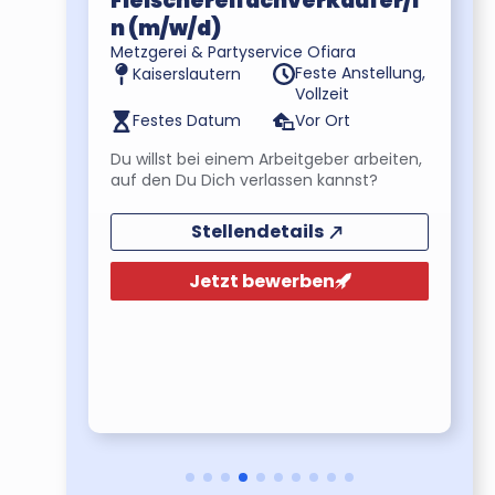
/i
Fleischereifachverkäufer/i
n (m/w/d)
Metzgerei & Partyservice Ofiara
ng,
Feste Anstellung,
Kaiserslautern
t
Vollzeit
Festes Datum
Vor Ort
Du willst bei einem Arbeitgeber arbeiten,
auf den Du Dich verlassen kannst?
Stellendetails
Jetzt bewerben