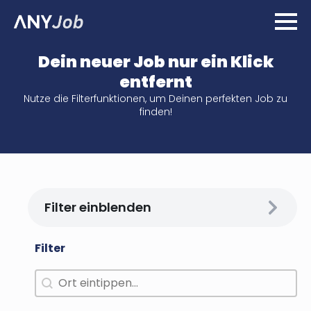
Dein neuer Job nur ein Klick
entfernt
Nutze die Filterfunktionen, um Deinen perfekten Job zu
finden!
Filter einblenden
Filter
Arbeitsort
Search content