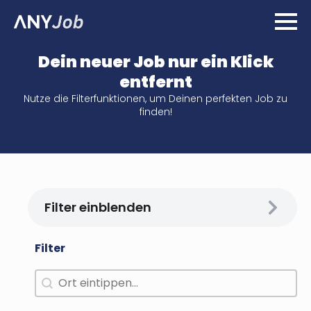
Dein neuer Job nur ein Klick
entfernt
Nutze die Filterfunktionen, um Deinen perfekten Job zu
finden!
Filter einblenden
Filter
Arbeitsort
Search content