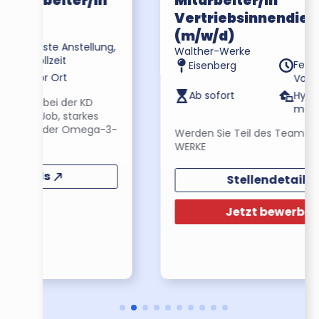
n
Mitarbeiter/in
Vertriebsinnendienst
(m/w/d)
ng,
Walther-Werke
Feste Anstellung,
Eisenberg
Vollzeit
Ab sofort
Hybrid, Remote
möglich, Vor Ort
-3-
Werden Sie Teil des Teams bei WALTHER-
WERKE
Stellendetails
Jetzt bewerben