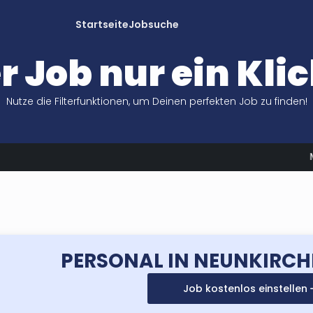
Startseite
Jobsuche
r Job nur ein Klic
Nutze die Filterfunktionen, um Deinen perfekten Job zu finden!
Metzgerei Huber
sucht
Fleischereifachverkäufer/in (m/w/
PERSONAL IN NEUNKIRCH
Job kostenlos einstellen