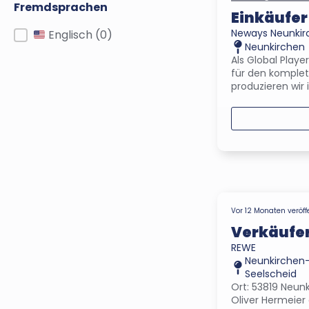
Fremdsprachen
Einkäufe
Neways Neunki
Fremdsprachen
Englisch
(0)
Neunkirchen
Als Global Play
für den komplet
produzieren wir 
Vor 12 Monaten veröff
Verkäufer
REWE
Neunkirchen
Seelscheid
Ort: 53819 Neunk
Oliver Hermeier