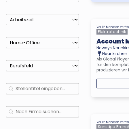
Arbeitszeit
Select content
Vor 12 Monaten veröff
Elektrotechnik
Home-Office
Select content
Account 
Neways Neunki
Neunkirchen
Als Global Play
Berufsfeld
Select content
für den komplet
produzieren wir 
Jobtitel
Search content
Firmensuche
Search content
Vor 12 Monaten veröff
Sonstige Branc