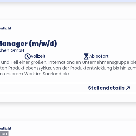
entlicht
Manager (m/w/d)
rchen GmbH
Vollzeit
Ab sofort
er und Teil einer großen, internationalen Unternehmensgruppe
ten Produktlebenszyklus, von der Produktentwicklung bis hin zu
in unserem Werk im Saarland ele...
Stellendetails
entlicht
hen