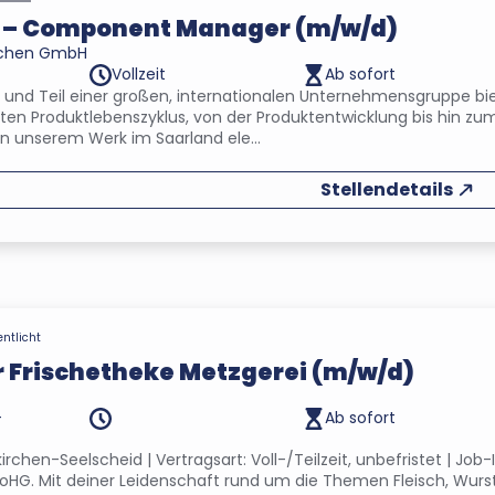
r – Component Manager (m/w/d)
rchen GmbH
Vollzeit
Ab sofort
er und Teil einer großen, internationalen Unternehmensgruppe
ten Produktlebenszyklus, von der Produktentwicklung bis hin zu
in unserem Werk im Saarland ele...
Stellendetails
entlicht
 Frischetheke Metzgerei (m/w/d)
-
Ab sofort
irchen-Seelscheid | Vertragsart: Voll-/Teilzeit, unbefristet | Job
 oHG. Mit deiner Leidenschaft rund um die Themen Fleisch, Wurst