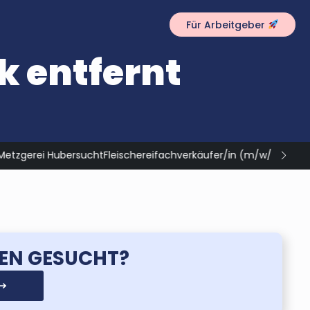
Für Arbeitgeber
k entfernt
d)
in Waldfischbach-Burgalben
EN GESUCHT?