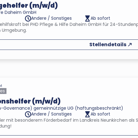
gehelfer (m/w/d)
ilfe Daheim GmbH
Andere / Sonstiges
Ab sofort
egehilfskraft bei PHD Pflege & Hilfe Daheim GmbH für 24-Stundenp
n Umgebung.
Stellendetails
ht
les
onshelfer (m/w/d)
n-Governance) gemeinnützige UG (haftungsbeschränkt)
Andere / Sonstiges
Ab sofort
der mit besonderem Förderbedarf im Landkreis Neunkirchen als Sc
ldung!