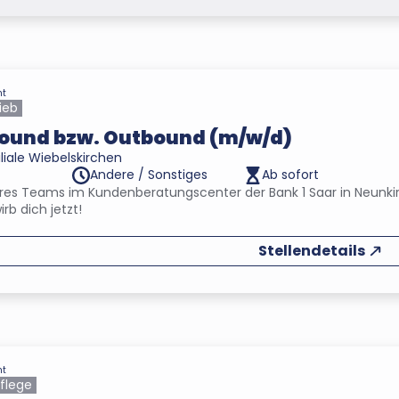
ht
ieb
bound bzw. Outbound (m/w/d)
iliale Wiebelskirchen
Andere / Sonstiges
Ab sofort
res Teams im Kundenberatungscenter der Bank 1 Saar in Neunki
irb dich jetzt!
Stellendetails
ht
flege