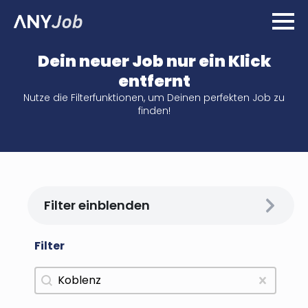
Dein neuer Job nur ein Klick
entfernt
Nutze die Filterfunktionen, um Deinen perfekten Job zu
finden!
Filter einblenden
Filter
Clear
Arbeitsort
Search content