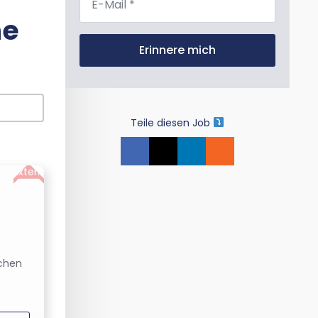
Mail
*
he
Erinnere mich
Teile diesen Job
Extern
schen