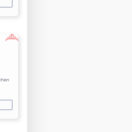
Extern
schen