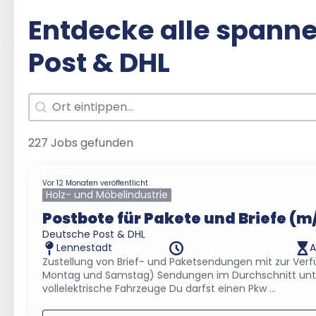
Entdecke alle spann
Post & DHL
Arbeitsort
Search content
227 Jobs gefunden
Vor 12 Monaten veröffentlicht
Holz- und Möbelindustrie
Postbote für Pakete und Briefe (m
Deutsche Post & DHL
A
Lennestadt
Zustellung von Brief- und Paketsendungen mit zur Verf
Montag und Samstag) Sendungen im Durchschnitt unter
vollelektrische Fahrzeuge Du darfst einen Pkw ...