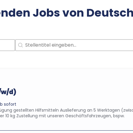
enden Jobs von Deutsc
Jobtitel
Search content
/w/d)
b sofort
ügung gestellten Hilfsmitteln Auslieferung an 5 Werktagen (zwi
 10 kg Zustellung mit unseren Geschäftsfahrzeugen, bspw.