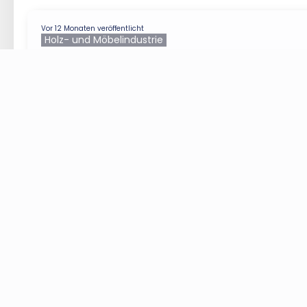
Vor 12 Monaten veröffentlicht
Holz- und Möbelindustrie
Paketzusteller (m/w/d)
Deutsche Post & DHL
A
Kaiserslautern
Auslieferung von Paketsendungen mit zur Verfügung ges
31,5 kg) Zustellung mit unseren Geschäftsfahrzeugen, b
dich auf Deutsch unterhalten vglb. ...
St
Vor 12 Monaten veröffentlicht
Holz- und Möbelindustrie
Paketzusteller (m/w/d) im Paket