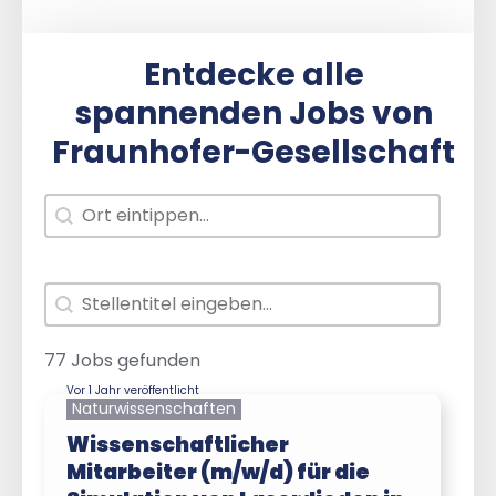
Entdecke alle
spannenden Jobs von
Fraunhofer-Gesellschaft
Arbeitsort
Search content
Jobtitel
Search content
77 Jobs gefunden
Vor 1 Jahr veröffentlicht
Naturwissenschaften
Wissenschaftlicher
Mitarbeiter (m/w/d) für die